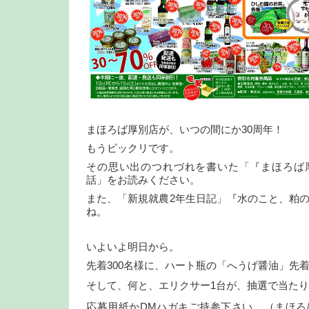
まほろば厚別店が、いつの間にか30周年！
もうビックリです。
その思い出のつれづれを書いた「『まほろば
話」をお読みください。
また、「新規就農2年生日記」『水のこと、粕
ね。
いよいよ明日から。
先着300名様に、ハート瓶の「へうげ醤油」先着300
そして、何と、エリクサー1台が、抽選で当た
応募用紙かDMハガキご持参下さい。（まほろ