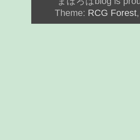
まほろばblog is prou
Theme:
RCG Forest