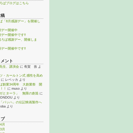
ろばブログはこちら
投稿
ば「8月感謝デー」を開催し
謝デー開催中
謝デー開催中です!!
ほろば感謝デー、開催しま
謝デー開催中です!!
コメント
先生、講演会
に
有賀 孜
よ
ツ・カールトン式 感性を高め
に
レベッカ
より
ば創業34周年 大創業祭 開
！！
に
muso
より
ガとターラ」 無限の創造
に
KONDOU
より
「バッハ」の伝記映画製作へ
roba
より
イブ
年4月
年3月