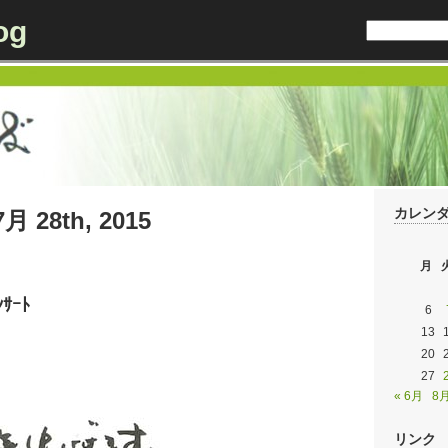
og
カレン
7月 28th, 2015
月
ｻｰﾄ
6
13
20
27
« 6月
8月
リンク