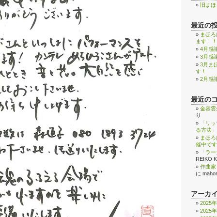
旧まほ
最近の
まほろ
ます！！
4月感
3月感
3月ま
す！
2月感
最近の
金容雲
り
「リッ
る方法」
まほろ
催中です
「ラー
REIKO 
作曲家
に
maho
アーカ
2025
2025