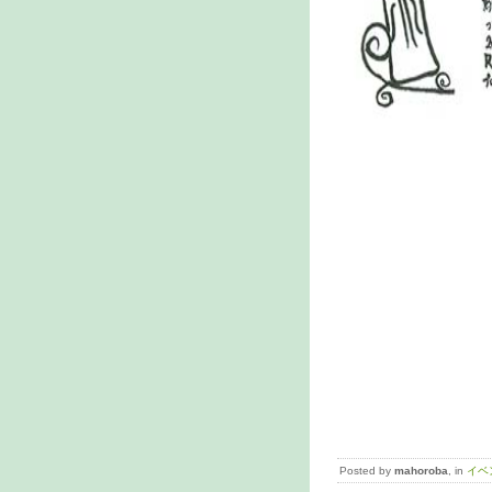
Posted by
mahoroba
, in
イベ