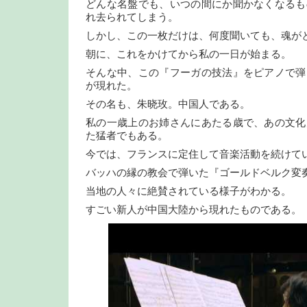
どんな名盤でも、いつの間にか聞かなくなるも
れ去られてしまう。
しかし、この一枚だけは、何度聞いても、魂が
朝に、これをかけてから私の一日が始まる。
そんな中、この『フーガの技法』をピアノで弾
が現れた。
その名も、朱晓玫。中国人である。
私の一歳上のお姉さんにあたる歳で、あの文化
た猛者でもある。
今では、フランスに定住して音楽活動を続けて
バッハの縁の教会で弾いた『ゴールドベルク変
当地の人々に絶賛されている様子がわかる。
すごい新人が中国大陸から現れたものである。