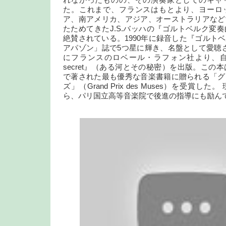
れなかったものの、その演奏家としてのキャ
た。これまで、フランスはもとより、ヨーロ
ア、南アメリカ、アジア、オーストラリアなど
たためてきたJ.S.バッハの『ゴルトベルク変
絶賛されている。1990年に録音した『ゴルト
アパゾン」誌で5つ星に輝き、名盤として愛聴され
にフランスのロベール・ラフォン社より、自叙伝『La 
secret』（ある河とその秘密）を出版。この本
で著された最も優秀な音楽書籍に贈られる「グ
ズ」（Grand Prix des Muses）を受賞
ら、パリ国立高等音楽院で後進の指導にも励ん