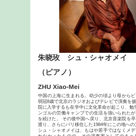
朱晓玫 シュ・シャオメイ
（ピアノ）
ZHU Xiao-Mei
中国の上海に生まれる。幼少の頃より母からピ
弱冠8歳で北京のラジオおよびテレビで演奏を披
院に入学するも在学中に文化革命が起こり、勉
ンゴルの労働キャンプでの生活を強いられたが
を続けた。 その後中国へ戻り、北京音楽院を卒業
渡り、さらにパリ移住した1984年にこの地への
シュ・シャオメイは、もはや若手ではなくメデ