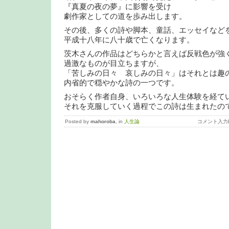
『真夏の夜の夢』に影響を受け
劇作家としての道を歩み出します。
その後、多くの詩や脚本、童話、エッセイなど
平成十八年に八十歳で亡くなります。
茨木さんの作品はどちらかと言えば反戦色が強
過激なものが目立ちますが、
「苦しみの日々 哀しみの日々」はそれとは趣
内省的で穏やかな詩の一つです。
おそらく作者自身、いろいろな人生体験を経て
それを克服していく過程でこの詩は生まれたの
Posted by
mahoroba
, in
人生論
コメント入力