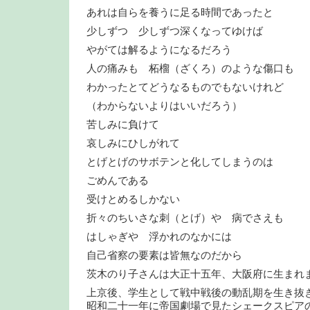
あれは自らを養うに足る時間であったと
少しずつ 少しずつ深くなってゆけば
やがては解るようになるだろう
人の痛みも 柘榴（ざくろ）のような傷口も
わかったとてどうなるものでもないけれど
（わからないよりはいいだろう）
苦しみに負けて
哀しみにひしがれて
とげとげのサボテンと化してしまうのは
ごめんである
受けとめるしかない
折々のちいさな刺（とげ）や 病でさえも
はしゃぎや 浮かれのなかには
自己省察の要素は皆無なのだから
茨木のり子さんは大正十五年、大阪府に生まれ
上京後、学生として戦中戦後の動乱期を生き抜
昭和二十一年に帝国劇場で見たシェークスピア