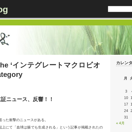
og
カレン
for the ‘インテグレートマクロビオ
egory
月
3
10
立証ニュース、反響！！
17
24
31
け巡った衝撃のニュースがある。
« 4月
k』誌上にて「血球は腸でも生成される」という記事が掲載されたの