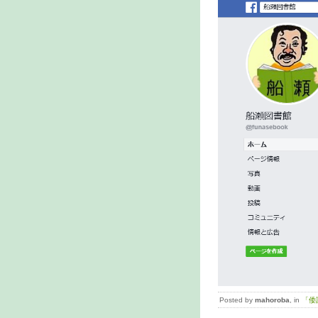
Posted by
mahoroba
, in
「倭