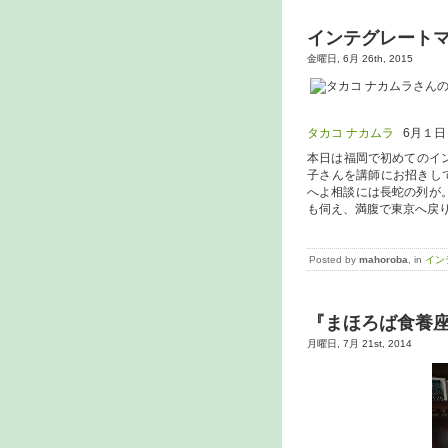
インテグレートマ
金曜日, 6月 26th, 2015
タカコ ナカムラ
6月１日
本日は福岡で初めてのイ
子さんを講師にお招きし
へよ相談には長蛇の列が。
も伺え、満腹で東京へ戻
Posted by
mahoroba
, in
イン
『まほろば食養座
月曜日, 7月 21st, 2014