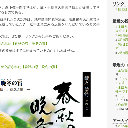
リンク
ク、森下敬一医学博士や、故・千島喜久男医学博士が提唱してき
旧まほ
するものである。
掲載されたこの記事は、地球環境問題評論家、船瀬俊介氏が主管さ
最近の
転載していただき、近年まれにみる反響をいただいているとの事
まほろ
ます！！
4月感
い方は、ぜひ以下リンクから記事をご覧ください。
3月感
証された【春秋の忍、晩冬の實】
3月ま
す！
世界の変革はすでに始まっているのかもしれません。
2月感
最近の
」が立証された【春秋の忍、晩冬の實】
金容雲
り
「リッ
る方法」
まほろ
催中です
「ラー
REIKO 
作曲家
に
maho
アーカ
2025