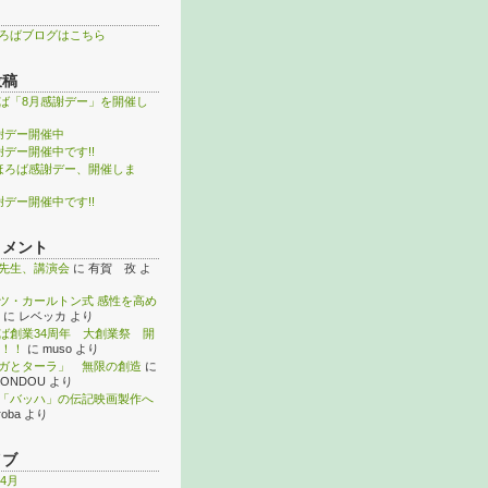
ろばブログはこちら
投稿
ば「8月感謝デー」を開催し
謝デー開催中
謝デー開催中です!!
ほろば感謝デー、開催しま
謝デー開催中です!!
コメント
先生、講演会
に
有賀 孜
よ
ツ・カールトン式 感性を高め
に
レベッカ
より
ば創業34周年 大創業祭 開
！！
に
muso
より
ガとターラ」 無限の創造
に
KONDOU
より
「バッハ」の伝記映画製作へ
roba
より
イブ
年4月