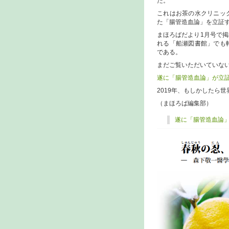
だ。
これはお茶の水クリニッ
た「腸管造血論」を立証
まほろばだより1月号で
れる「船瀬図書館」でも
である。
まだご覧いただいていな
遂に「腸管造血論」が立
2019年、もしかしたら
（まほろば編集部）
遂に「腸管造血論