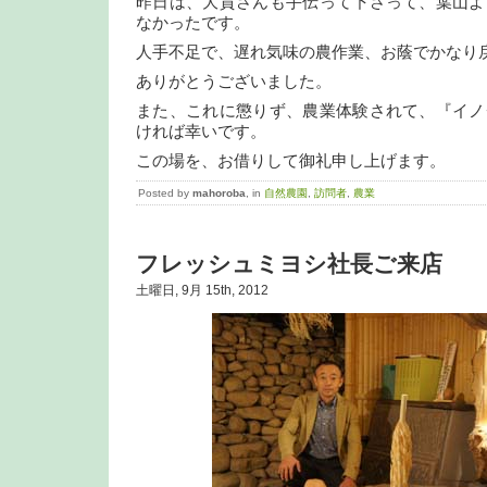
昨日は、大貫さんも手伝って下さって、葉山よ
なかったです。
人手不足で、遅れ気味の農作業、お蔭でかなり
ありがとうございました。
また、これに懲りず、農業体験されて、『イノ
ければ幸いです。
この場を、お借りして御礼申し上げます。
Posted by
mahoroba
, in
自然農園
,
訪問者
,
農業
フレッシュミヨシ社長ご来店
土曜日, 9月 15th, 2012