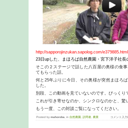
http://sapporojinzukan.sapolog.com/e379885.htm
23日upした、まほろば自然農園・宮下洋子社
そこの２ステージで話した八百屋の奥様の食事
てもらった話。
何と25年ぶりに今日、その奥様が突然まほろ
した。
別段、この動画を見ていないのです。びっくり
これが引き寄せなのか、シンクロなのかと、驚
もう一度、この対談ご覧になってください。
Posted by
mahoroba
, in
自然農園
,
訪問者
,
農業
コメント入力