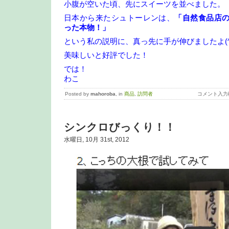
小腹が空いた頃、先にスイーツを並べました。
日本から来たシュトーレンは、
「自然食品店の
った本物！」
という私の説明に、真っ先に手が伸びましたよ(^^
美味しいと好評でした！
では！
わこ
Posted by
mahoroba
, in
商品
,
訪問者
コメント入力
シンクロびっくり！！
水曜日, 10月 31st, 2012