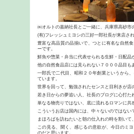
㈱オルトの嘉納社長とご一緒に、兵庫県高砂市
(有)フレッシュミヨシの三好一郎社長が来店さ
豊富な高品質の品揃いで、つとに有名な自然食
ーです。
鮮魚や惣菜・弁当に代表せられる生鮮・日配品
他の自然食品店には見られない７０００品目も
一郎氏で二代目、昭和２０年創業というから、
ています。
世界を回って、勉強されたセンスと目利きが店
若き日からの夢追い人、社長のブログに心打た
単なる物売りではない、底に流れるロマンに共
こういうお店は国内には、中々ないのではない
まほろばを訪ねたいと朝の仕入れの時を割いて
この見る、聞く、感じるの意欲が、今日のミヨ
のだと思います。