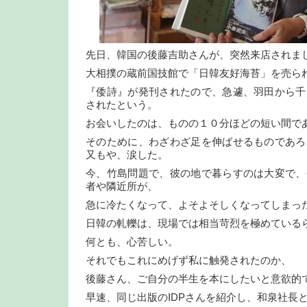
先日、韓国の後藤吉助さんが、突然来店されま
大相撲の蔵前国技館で「日韓友好海苔」を売ら
『倭詩』が発刊されたので、急遽、羽田から千
されたという。
お会いしたのは、ものの１０分ほどの短い間で
そのために、わざわざ足を伸ばせるものであろ
又もや、涙した。
今、竹島問題で、彼の地で暮らすのは大変で、
者や隣近所が、
急に冷たくなって、よそよそしくなってしまっ
日韓の軋轢は、現場では相当苛烈を極めている
何とも、心苦しい。
それでもこれにめげず私に触発されたのか、
後藤さん、ご自分の半生を本にしたいと意欲的
早速、同じ出版のIDPさんを紹介し、和泉社長