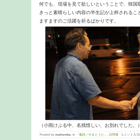
何でも、現場を見て欲しいということで、韓国
きっと素晴らしい内容の半生記が上梓されるこ
ますますのご活躍を祈るばかりです。
（小雨けぶる中、名残惜しい、お別れでした。
Posted by
mahoroba
, in
「倭詩／やまとうた」
,
訪問者
コメント入力