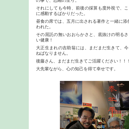
の事で、恐縮の至り。
それにしても今時、前後の採算も度外視で、こ
に感動するばかりだった。
昼食の席では、五月に出される著作と一緒に添
われた。
その屈託の無いおおらかさと、底抜けの明るさ
い健康！
大正生まれの吉助翁には、まだまだ生きて、今
ねばなりません。
後藤さん、まだまだ生きてご活躍ください！！
大先輩ながら、心の知己を得て幸せです。