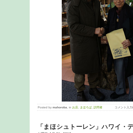
Posted by
mahoroba
, in
お店
,
まほろば
,
訪問者
コメント入力
「まほシュトーレン」ハワイ・