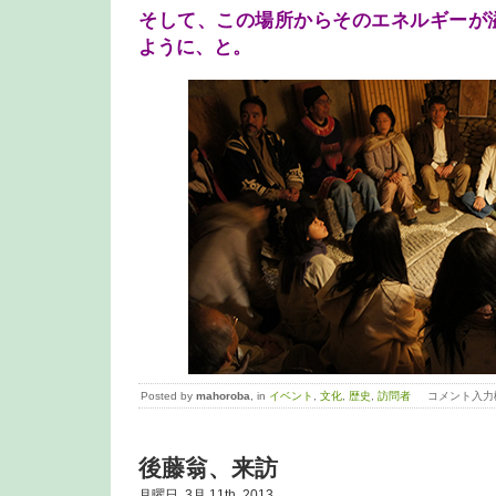
そして、この場所からそのエネルギーが
ように、と。
Posted by
mahoroba
, in
イベント
,
文化
,
歴史
,
訪問者
コメント入力
後藤翁、来訪
月曜日, 3月 11th, 2013