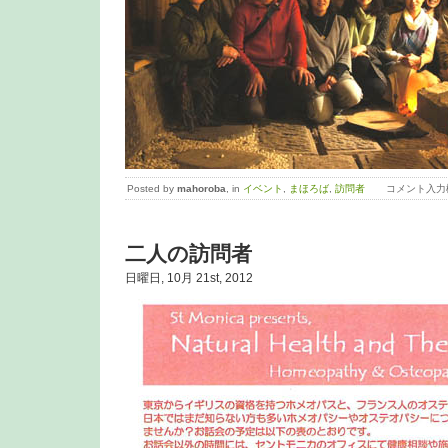
Posted by
mahoroba
, in
イベント
,
まほろば
,
訪問者
コメント入力
二人の訪問者
日曜日, 10月 21st, 2012