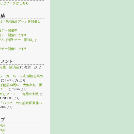
ろばブログはこちら
投稿
ば「8月感謝デー」を開催し
謝デー開催中
謝デー開催中です!!
ほろば感謝デー、開催しま
謝デー開催中です!!
コメント
先生、講演会
に
有賀 孜
よ
ツ・カールトン式 感性を高め
に
レベッカ
より
ば創業34周年 大創業祭 開
！！
に
muso
より
ガとターラ」 無限の創造
に
KONDOU
より
「バッハ」の伝記映画製作へ
roba
より
イブ
年4月
年3月