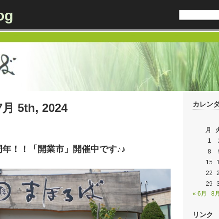
og
カレン
7月 5th, 2024
月
1
周年！！「開業市」開催中です♪♪
8
15
22
29
« 6月
8月
リンク