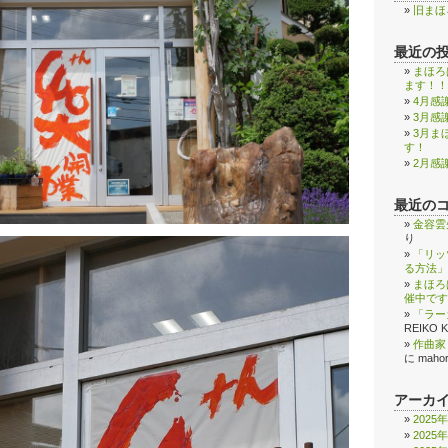
旧まほ
最近の
まほろ
ます！！
4月感
3月感
3月ま
す！
2月感
最近の
金容雲
り
「リッ
る方法」
まほろ
催中です
「ラー
REIKO 
作曲家
に
maho
アーカ
2025
2025