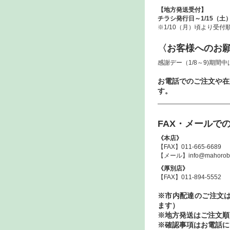
【地方発送受付】
チラシ発行日～1/15（土
※1/10（月）頃より受
〈お客様へのお
感謝デー（1/8～9)期
お電話でのご注文や在
す。
———————————
FAX・メールで
《本店》
【FAX】011-665-6689
【メール】info@mahoroba-
《厚別店》
【FAX】011-894-5552
※市内配達のご注文は
ます）
※地方発送はご注文順
※確認事項はお電話に