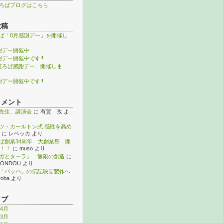
ろばブログはこちら
投稿
ば「8月感謝デー」を開催し
謝デー開催中
謝デー開催中です!!
ほろば感謝デー、開催しま
謝デー開催中です!!
コメント
先生、講演会
に
有賀 孜
よ
ツ・カールトン式 感性を高め
に
レベッカ
より
ば創業34周年 大創業祭 開
！！
に
muso
より
ガとターラ」 無限の創造
に
KONDOU
より
「バッハ」の伝記映画製作へ
roba
より
イブ
年4月
年3月