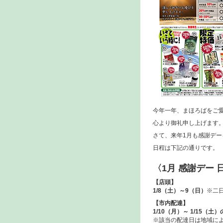
今年一年、まほろばをご
心より御礼申し上げます
さて、来年1月も感謝デー
日程は下記の通りです。
〈1月 感謝デー 
【店頭】
1/8（土）～9（日）
※二
【市内配達】
1/10（月）～
1/15
（土）
※該当の配達日は地域に