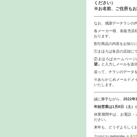
ください）
※お名前、ご住所もお
———————————
なお、感謝デーチラシの
各メーカー様、各販売店
おります。
割引商品の内容をお知り
①まほろば各店の店頭に
②まほろばホームページ
望」
と入力しメールを送
追って、チラシのデータ
※あらかじめメールドメイン
いたします。
————————————
誠に勝手ながら、
2022
年始営業は1月8日（土）
休業期間中は、お電話・
ださい。
来年も、どうぞよろしく
Posted by
mahoroba
, in
未分