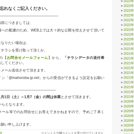
2022
2022
忘れなくご記入ください。
2022
2022
—————————————————
2022
内容につきましては、
2022
2022
様への配慮のため、WEB上では大々的な公開を控えさせて頂いて
2022
2022
になりたい場合は、
2021
2021
てチラシを受け取って頂くか、
2021
の
【お問合せメールフォーム】
から、
「チラシデータの送付希
2021
信してください。
2021
2021
をメール送信させて頂きます。
2021
2021
「@mahoroba-jp.net」からの受信ができるよう設定をお願い
2021
2021
———————————————-
2021
2021
年1月1日（土）～1月7（金）の間は休業
とさせて頂きます。
2020
からとなります。
2020
2020
メール等でのお問合せにお答えできかねますので、予めご了承く
2020
2020
お願い申し上げます。
2020
2020
2022
類
コメント入力欄
コメントを受け付けていません