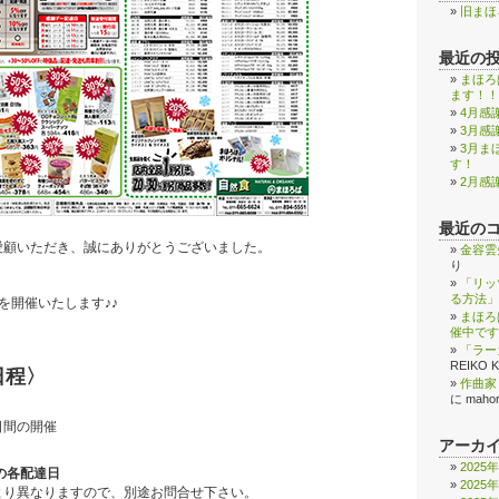
旧まほ
最近の
まほろ
ます！！
4月感
3月感
3月ま
す！
2月感
最近の
愛顧いただき、誠にありがとうございました。
金容雲
り
。
「リッ
る方法」
を開催いたします♪♪
まほろ
催中です
「ラー
REIKO 
日程〉
作曲家
に
maho
日間の開催
アーカ
2025
の各配達日
2025
より異なりますので、別途お問合せ下さい。