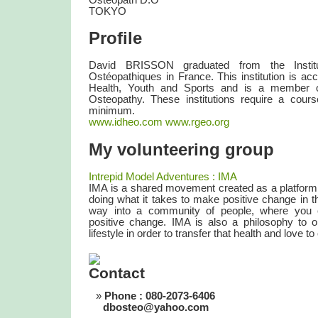
Osteopath D.O
TOKYO
Profile
David BRISSON graduated from the Insti
Ostéopathiques in France. This institution is acc
Health, Youth and Sports and is a member o
Osteopathy. These institutions require a cours
minimum.
www.idheo.com
www.rgeo.org
My volunteering group
Intrepid Model Adventures : IMA
IMA is a shared movement created as a platform
doing what it takes to make positive change in thi
way into a community of people, where you 
positive change. IMA is also a philosophy to o
lifestyle in order to transfer that health and love t
Phone : 080-2073-6406
dbosteo@yahoo.com