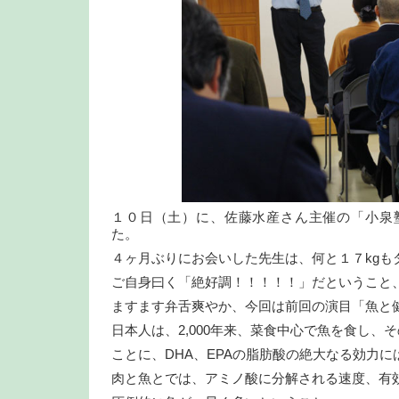
１０日（土）に、佐藤水産さん主催の「小泉
た。
４ヶ月ぶりにお会いした先生は、何と１７kgも
ご自身曰く「絶好調！！！！！」だということ
ますます弁舌爽やか、今回は前回の演目「魚と
日本人は、2,000年来、菜食中心で魚を食し、
ことに、DHA、EPAの脂肪酸の絶大なる効力に
肉と魚とでは、アミノ酸に分解される速度、有