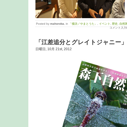
Posted by
mahoroba
, in
「倭詩／やまとうた」
,
イベント
,
歴史
,
自然
コメント入力
「江差追分とグレイトジャニー」
日曜日, 10月 21st, 2012