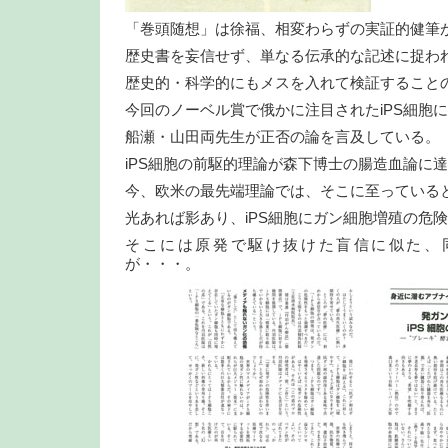
「巻頭随想」は徐福、相変わらずの実証的健筆
歴史書を妄信せず、単なる伝承的な記述に捉わ
歴史的・科学的にもメスを入れて検証すること
今回のノーベル賞で俄かに注目されたiPS細胞
船瀬・山田両先生が正否の論を言及している。
iPS細胞の前駆的理論が森下博士の腸造血論に
今、欧米の最先端理論では、そこに至っている
光あれば影あり、iPS細胞にガン細胞増殖の危
そこには原発で駆け抜けた盲信に似た、
が・・・。