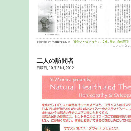
Posted by
mahoroba
, in
「倭詩／やまとうた」
,
文化
,
歴史
,
自然医学
コメント入力
二人の訪問者
日曜日, 10月 21st, 2012