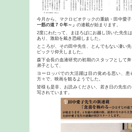
今月から、マクロビオテックの重鎮・田中愛子
一筋の道７０年～」
の連載が始まります。
2度にわたって、まほろばにお越し頂いた先生
あり、激励を戴き恐縮しました。
ところが、その田中先生、とんでもない凄い先
ビックリ仰天しました。
森下会長の血液研究の初期のスタッフとして奔
弟子として、
ヨーロッパでの大活躍は目の覚める思い、患
方々で、映画を観るようでした。
皆様も是非、お読みください、若き日の先生の
写されています。