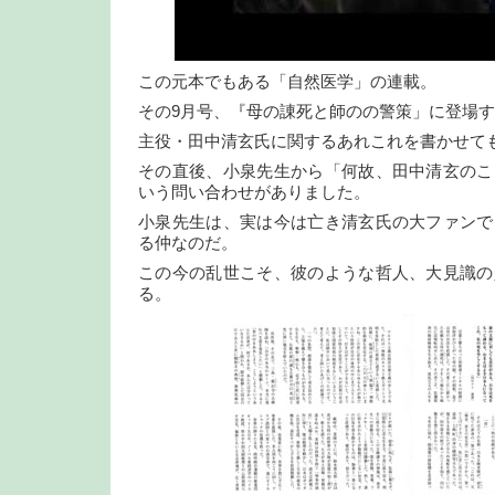
この元本でもある「自然医学」の連載。
その9月号、『母の諌死と師のの警策」に登場
主役・田中清玄氏に関するあれこれを書かせて
その直後、小泉先生から「何故、田中清玄のこ
いう問い合わせがありました。
小泉先生は、実は今は亡き清玄氏の大ファンで
る仲なのだ。
この今の乱世こそ、彼のような哲人、大見識の
る。