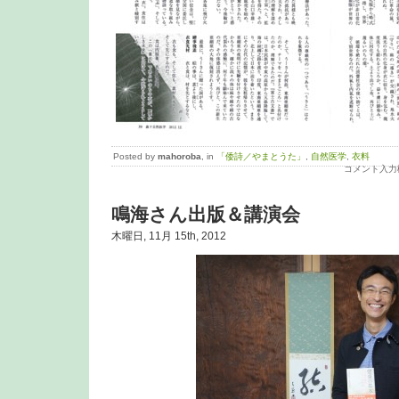
Posted by
mahoroba
, in
「倭詩／やまとうた」
,
自然医学
,
衣料
コメント入力
鳴海さん出版＆講演会
木曜日, 11月 15th, 2012