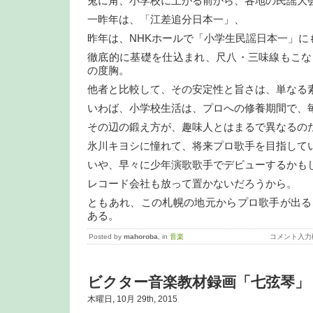
兎に角、小学校に上がる前から、各地の民謡大
一昨年は、「江差追分日本一」、
昨年は、NHKホールで「小学生民謡日本一」に
徹底的に基礎を仕込まれ、尺八・三味線もこな
の度胸。
他者と比較して、その安定性と旨さは、単なる
いわば、小学校生活は、プロへの修養期間で、
その辺の鍛え方が、趣味人とはまるで異なるの
氷川キヨシに憧れて、将来プロ歌手を目指して
いや、早々に少年演歌歌手でデビューするかも
レコード会社も放って置かないだろうから。
ともあれ、この札幌の地元からプロ歌手が出る
ある。
Posted by
mahoroba
, in
音楽
コメント入力
ビクター音楽教材録画「七弦琴」
木曜日, 10月 29th, 2015