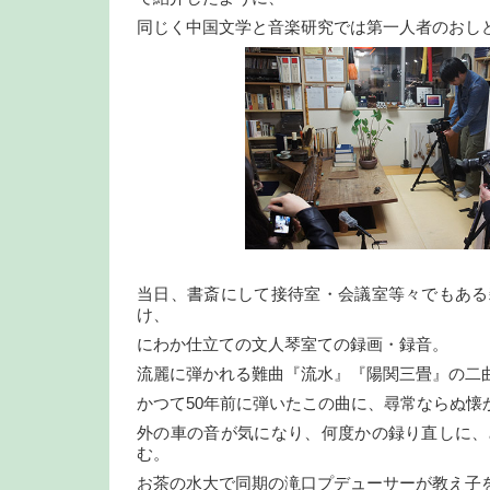
同じく中国文学と音楽研究では第一人者のおし
当日、書斎にして接待室・会議室等々でもある
け、
にわか仕立ての文人琴室ての録画・録音。
流麗に弾かれる難曲『流水』『陽関三畳』の二
かつて50年前に弾いたこの曲に、尋常ならぬ懐
外の車の音が気になり、何度かの録り直しに、
む。
お茶の水大で同期の滝口プデューサーが教え子