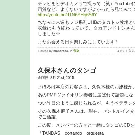
テレビをビデオカメラで撮って（笑）YouTub
画質など、よくないですがよかったら見てみて
http://youtu.be/dTN6YHq6S6Y
ちなみに来週もフジ系列UHBのタカトシ牧場と
収録はもう終わっていて、タカアンドトシさん
しました☆
またお会える日を楽しみにしています！
Posted by
mahoroba
, in
音楽
コメント入力
久保木さんのタンゴ
金曜日, 8月 21st, 2015
まほろば本店のお客さま、久保木様のお嬢様が
あのPMFヴァイオリン奏者に選ばれて話題にな
つい昨日のように感じられるが、もうベテラン
その久保木麻子さんは、現在、セントルイス交
でご活躍。
この度、メンバーの方々と一緒にタンゴのCD
「TANDAS」cortango orquesta