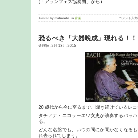
(「アランフェス協奏曲」から）
Posted by
mahoroba
, in
音楽
コメント入力
恐るべき「大器晩成」現れる！！
金曜日, 2月 13th, 2015
20 歳代から今に至るまで、聞き続けているレ
タチアナ・ニコラーエワ女史が演奏するバッハ
る。
どんな名盤でも、いつの間にか聞かなくなるも
れ去られてしまう。