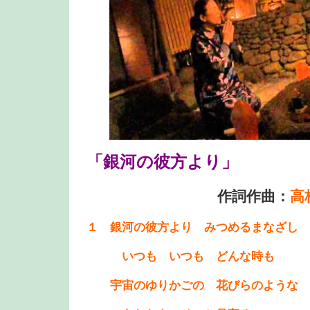
「銀河の彼方より」
作詞作曲：
高
１ 銀河の彼方より みつめるまなざし
いつも いつも どんな時も
宇宙のゆりかごの 花びらのような