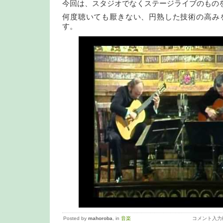
今回は、スタジオでなくステージライブのもの
何度聴いても厭きない、円熟した技術の高み
す。
Posted by
mahoroba
, in
音楽
コメント入力