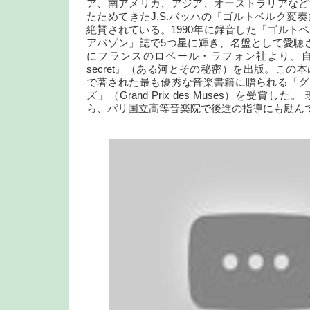
ア、南アメリカ、アジア、オーストラリアなど
たためてきたJ.S.バッハの『ゴルトベルク変
絶賛されている。1990年に録音した『ゴルト
アパゾン」誌で5つ星に輝き、名盤として愛聴され
にフランスのロベール・ラフォン社より、自叙伝『La 
secret』（ある河とその秘密）を出版。この本
で著された最も優秀な音楽書籍に贈られる「グ
ズ」（Grand Prix des Muses）を受賞
ら、パリ国立高等音楽院で後進の指導にも励ん