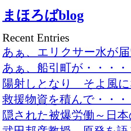
まほろばblog
Recent Entries
あぁ、エリクサー水が届
あぁ、船引町が・・・・
陽射しとなり そよ風に
救援物資を積んで・・・
隠された被爆労働～日本
武田邦彦教授、原発を語