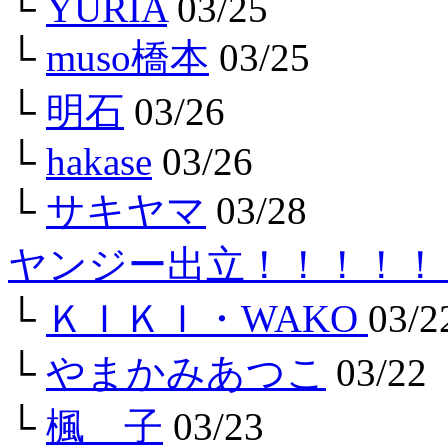
└
YURIA
03/25
└
muso橋本
03/25
└
明石
03/26
└
hakase
03/26
└
サキヤマ
03/28
ヤンジー出立！！！！！
└
ＫＩＫＩ・WAKO
03/2
└
やまかみあつこ
03/22
└
楓 子
03/23