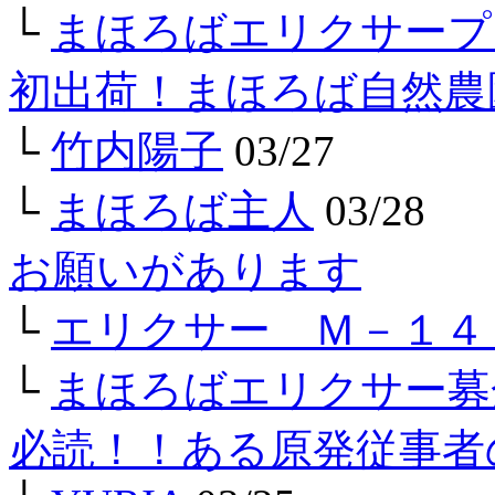
└
まほろばエリクサープ
初出荷！まほろば自然農
└
竹内陽子
03/27
└
まほろば主人
03/28
お願いがあります
└
エリクサー Ｍ－１４
└
まほろばエリクサー募
必読！！ある原発従事者