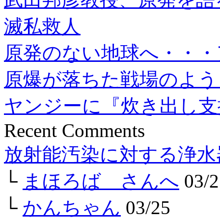
滅私救人
原発のない地球へ・・・
原爆が落ちた戦場のよう
ヤンジーに『炊き出し支
Recent Comments
放射能汚染に対する浄水
└
まほろば さんへ
03/2
└
かんちゃん
03/25