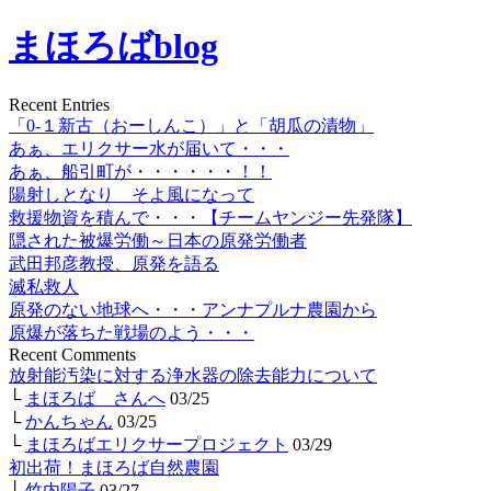
まほろばblog
Recent Entries
「0-１新古（おーしんこ）」と「胡瓜の漬物」
あぁ、エリクサー水が届いて・・・
あぁ、船引町が・・・・・・！！
陽射しとなり そよ風になって
救援物資を積んで・・・【チームヤンジー先発隊】
隠された被爆労働～日本の原発労働者
武田邦彦教授、原発を語る
滅私救人
原発のない地球へ・・・アンナプルナ農園から
原爆が落ちた戦場のよう・・・
Recent Comments
放射能汚染に対する浄水器の除去能力について
└
まほろば さんへ
03/25
└
かんちゃん
03/25
└
まほろばエリクサープロジェクト
03/29
初出荷！まほろば自然農園
└
竹内陽子
03/27