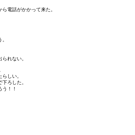
から電話がかかって来た。
う。
出られない。
。
たらしい。
で下ろした。
ろう！！