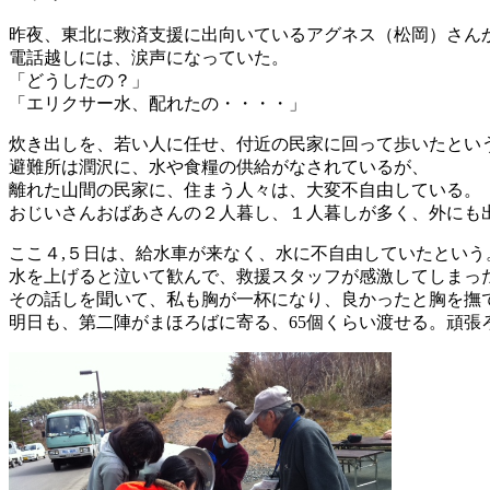
昨夜、東北に救済支援に出向いているアグネス（松岡）さん
電話越しには、涙声になっていた。
「どうしたの？」
「エリクサー水、配れたの・・・・」
炊き出しを、若い人に任せ、付近の民家に回って歩いたとい
避難所は潤沢に、水や食糧の供給がなされているが、
離れた山間の民家に、住まう人々は、大変不自由している。
おじいさんおばあさんの２人暮し、１人暮しが多く、外にも
ここ４,５日は、給水車が来なく、水に不自由していたという
水を上げると泣いて歓んで、救援スタッフが感激してしまっ
その話しを聞いて、私も胸が一杯になり、良かったと胸を撫
明日も、第二陣がまほろばに寄る、65個くらい渡せる。頑張