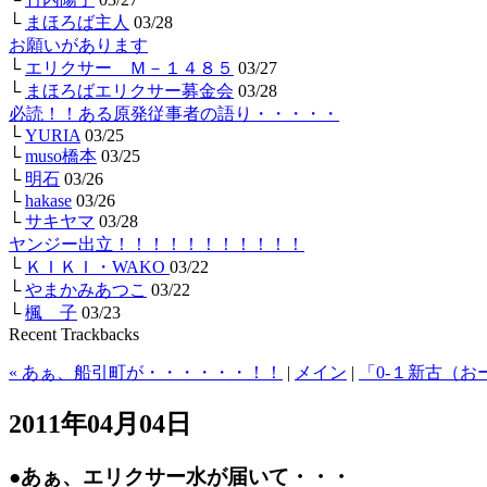
└
まほろば主人
03/28
お願いがあります
└
エリクサー Ｍ－１４８５
03/27
└
まほろばエリクサー募金会
03/28
必読！！ある原発従事者の語り・・・・・
└
YURIA
03/25
└
muso橋本
03/25
└
明石
03/26
└
hakase
03/26
└
サキヤマ
03/28
ヤンジー出立！！！！！！！！！！！
└
ＫＩＫＩ・WAKO
03/22
└
やまかみあつこ
03/22
└
楓 子
03/23
Recent Trackbacks
« あぁ、船引町が・・・・・・！！
|
メイン
|
「0-１新古（お
2011年04月04日
●あぁ、エリクサー水が届いて・・・