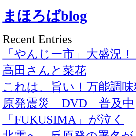
まほろばblog
Recent Entries
「やんじー市」大盛況！
高田さんと菜花
これは、旨い！万能調味
原発震災 DVD 普及中
「FUKUSIMA」が泣く
北電へ、反原発の署名が