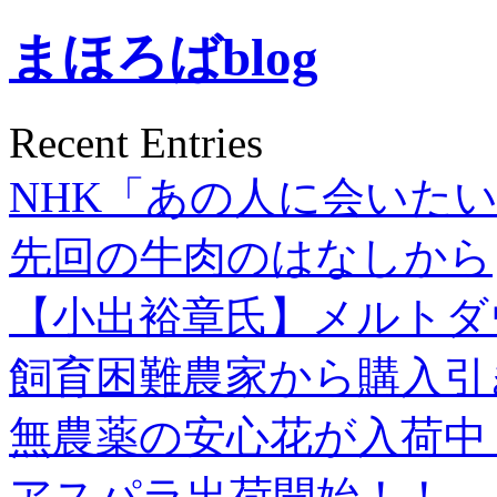
まほろばblog
Recent Entries
NHK「あの人に会いた
先回の牛肉のはなしから
【小出裕章氏】メルトダ
飼育困難農家から購入引
無農薬の安心花が入荷中
アスパラ出荷開始！！