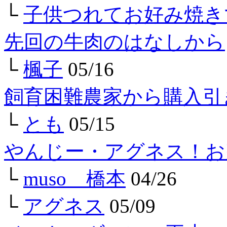
└
子供つれてお好み焼き
先回の牛肉のはなしから
└
楓子
05/16
飼育困難農家から購入引
└
とも
05/15
やんじー・アグネス！お
└
muso 橋本
04/26
└
アグネス
05/09