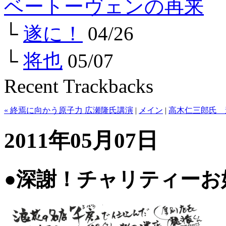
ベートーヴェンの再来
└
遂に！
04/26
└
将也
05/07
Recent Trackbacks
« 終焉に向かう原子力 広瀬隆氏講演
|
メイン
|
高木仁三郎氏 
2011年05月07日
●深謝！チャリティーお