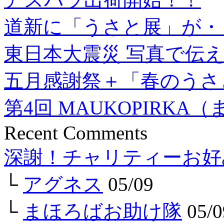
道新に「うさと展」が・
東日本大震災 写真で伝え
五月感謝祭＋「春のうさ
第4回 MAUKOPIRK
Recent Comments
深謝！チャリティーお好
└
アグネス
05/09
└
まほろばお助け隊
05/0