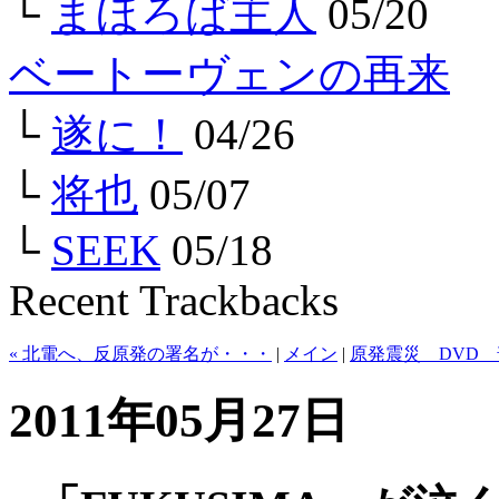
└
まほろば主人
05/20
ベートーヴェンの再来
└
遂に！
04/26
└
将也
05/07
└
SEEK
05/18
Recent Trackbacks
« 北電へ、反原発の署名が・・・
|
メイン
|
原発震災 DVD 
2011年05月27日