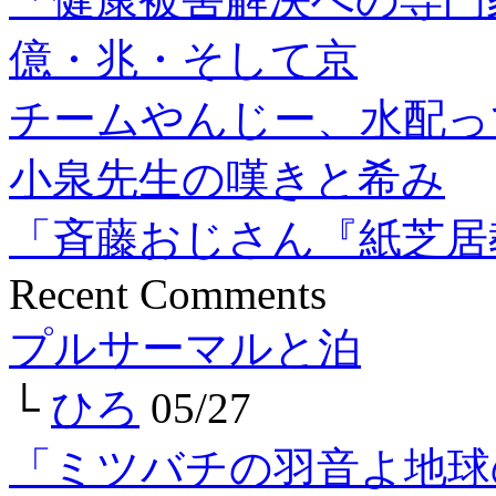
億・兆・そして京
チームやんじー、水配っ
小泉先生の嘆きと希み
「斉藤おじさん『紙芝居
Recent Comments
プルサーマルと泊
└
ひろ
05/27
「ミツバチの羽音よ地球