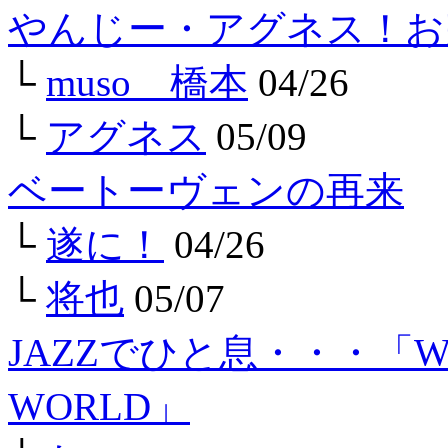
やんじー・アグネス！お
└
muso 橋本
04/26
└
アグネス
05/09
ベートーヴェンの再来
└
遂に！
04/26
└
将也
05/07
JAZZでひと息・・・「WHA
WORLD」