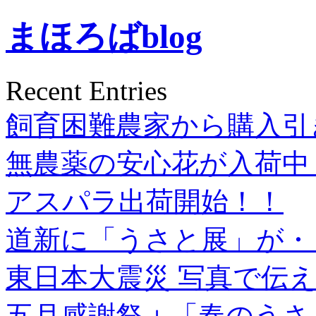
まほろばblog
Recent Entries
飼育困難農家から購入引
無農薬の安心花が入荷中
アスパラ出荷開始！！
道新に「うさと展」が・
東日本大震災 写真で伝え
五月感謝祭＋「春のうさ