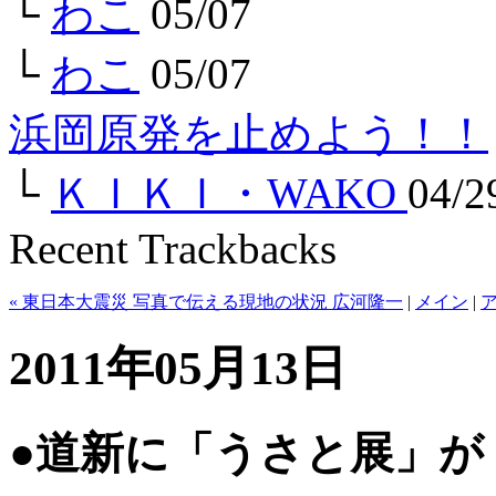
└
わこ
05/07
└
わこ
05/07
浜岡原発を止めよう！！
└
ＫＩＫＩ・WAKO
04/2
Recent Trackbacks
« 東日本大震災 写真で伝える現地の状況 広河隆一
|
メイン
|
2011年05月13日
●道新に「うさと展」が