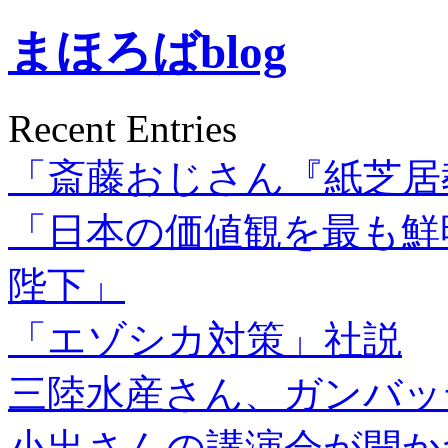
まほろばblog
Recent Entries
「斎藤おじさん『紙芝居
「日本の価値観を最も鮮
陛下」
「エゾシカ対策」社説
三陸水産さん、ガンバッ
小出さんの講演会が開か