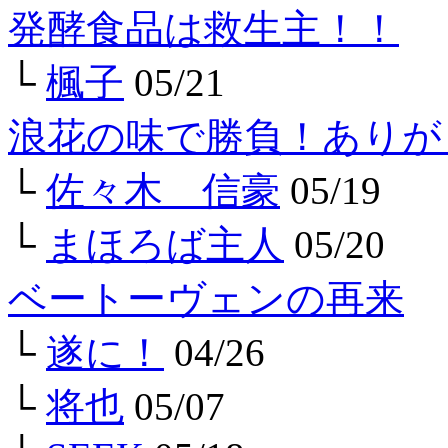
発酵食品は救生主！！
└
楓子
05/21
浪花の味で勝負！ありが
└
佐々木 信豪
05/19
└
まほろば主人
05/20
ベートーヴェンの再来
└
遂に！
04/26
└
将也
05/07