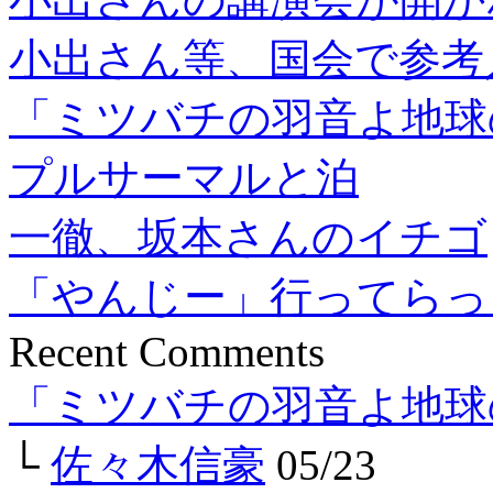
小出さん等、国会で参考
「ミツバチの羽音よ地球
プルサーマルと泊
一徹、坂本さんのイチゴ
「やんじー」行ってらっ
Recent Comments
「ミツバチの羽音よ地球
└
佐々木信豪
05/23