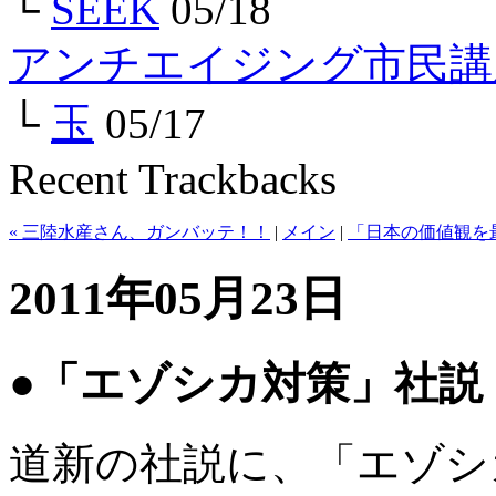
└
SEEK
05/18
アンチエイジング市民講
└
玉
05/17
Recent Trackbacks
« 三陸水産さん、ガンバッテ！！
|
メイン
|
「日本の価値観を
2011年05月23日
●「エゾシカ対策」社説
道新の社説に、「エゾシ