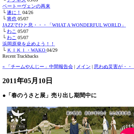
ベートーヴェンの再来
└
遂に！
04/26
└
将也
05/07
JAZZでひと息・・・「WHAT A WONDERFUL WORLD」
└
わこ
05/07
└
わこ
05/07
浜岡原発を止めよう！！
└
ＫＩＫＩ・WAKO
04/29
Recent Trackbacks
« 「チームやんじー」中間報告会
|
メイン
|
思わぬ災害が・・・
2011年05月10日
●「春のうさと展」売り出し期間中に