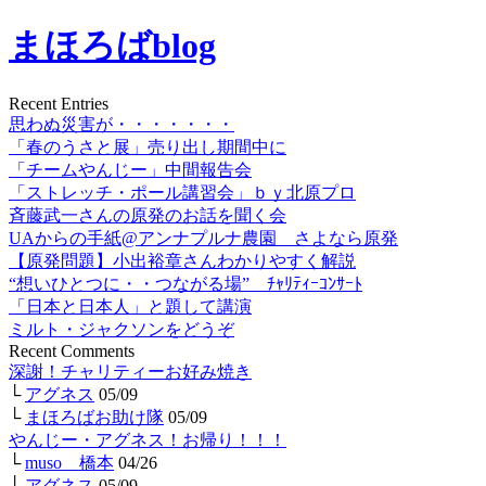
まほろばblog
Recent Entries
思わぬ災害が・・・・・・・
「春のうさと展」売り出し期間中に
「チームやんじー」中間報告会
「ストレッチ・ポール講習会」ｂｙ北原プロ
斉藤武一さんの原発のお話を聞く会
UAからの手紙@アンナプルナ農園 さよなら原発
【原発問題】小出裕章さんわかりやすく解説
“想いひとつに・・つながる場” ﾁｬﾘﾃｨｰｺﾝｻｰﾄ
「日本と日本人」と題して講演
ミルト・ジャクソンをどうぞ
Recent Comments
深謝！チャリティーお好み焼き
└
アグネス
05/09
└
まほろばお助け隊
05/09
やんじー・アグネス！お帰り！！！
└
muso 橋本
04/26
└
アグネス
05/09