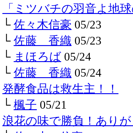
「ミツバチの羽音よ地球
└
佐々木信豪
05/23
└
佐藤 香織
05/23
└
まほろば
05/24
└
佐藤 香織
05/24
発酵食品は救生主！！
└
楓子
05/21
浪花の味で勝負！ありが