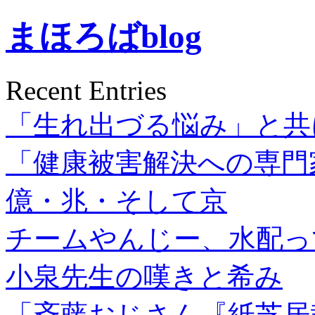
まほろばblog
Recent Entries
「生れ出づる悩み」と共
「健康被害解決への専門
億・兆・そして京
チームやんじー、水配っ
小泉先生の嘆きと希み
「斉藤おじさん『紙芝居