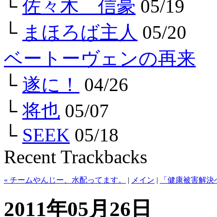
└
佐々木 信豪
05/19
└
まほろば主人
05/20
ベートーヴェンの再来
└
遂に！
04/26
└
将也
05/07
└
SEEK
05/18
Recent Trackbacks
« チームやんじー、水配ってます。
|
メイン
|
「健康被害解決
2011年05月26日