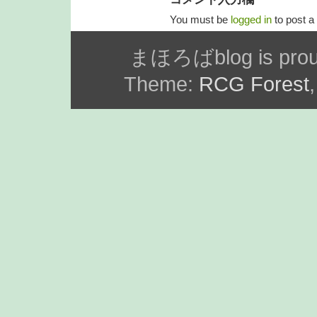
You must be
logged in
to post 
まほろばblog is prou
Theme:
RCG Forest