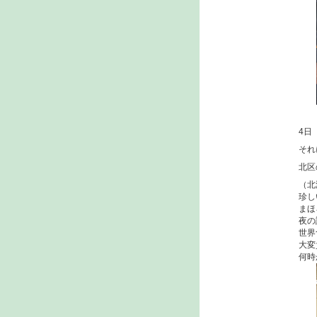
4日
それ
北区
（北
珍し
まほ
夜の
世界
大変
何時