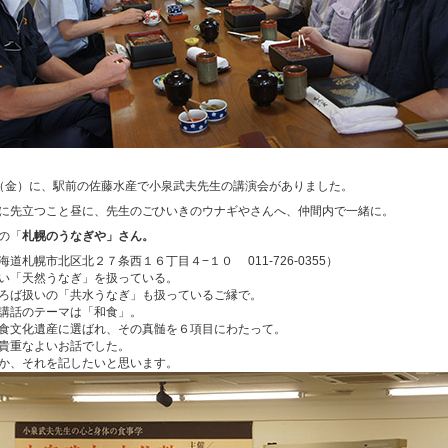
（金）に、駅前の佐藤水産で小泉武夫先生の講演会がありました。
に先立つこと昼に、先生のごひいきのウナギやさんへ、仲間内で一緒に。
の「
札幌
の
うなぎ
や」さん。
海道札幌市北区北２７条西１６丁目４−１０ 011-726-0355）
い「天然うなぎ」を扱っている。
ろば扱いの「共水うなぎ」も扱っているご縁で。
講話のテーマは「和食」。
食文化遺産に選ばれ、その真髄を６項目にわたって。
貴重なよいお話でした。
か、それを記したいと思います。