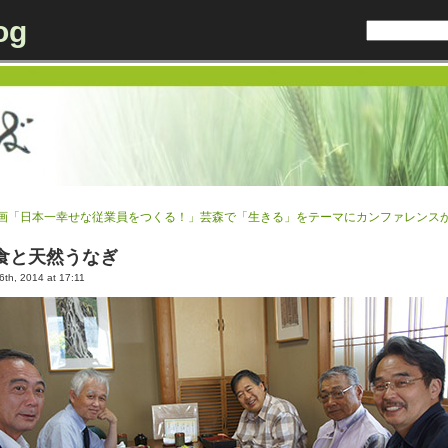
og
画「日本一幸せな従業員をつくる！」
芸森で「生きる」をテーマにカンファレンス
食と天然うなぎ
th, 2014 at 17:11