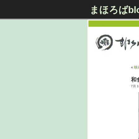
まほろばbl
«
映
和
7月 16