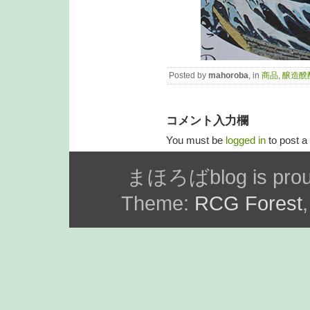
Posted by
mahoroba
, in
商品
,
醸造醗
コメント入力欄
You must be
logged in
to post 
まほろばblog is prou
Theme:
RCG Forest