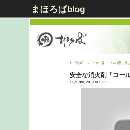
まほろばblog
«
『望郷 ～二つの国 二つの愛に生
安全な消火剤「コー
11月 2nd, 2012 at 10:56