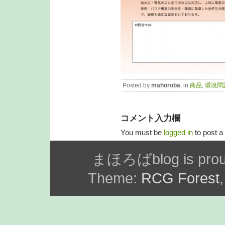
Posted by
mahoroba
, in
商品
,
環境問
コメント入力欄
You must be
logged in
to post 
まほろばblog is prou
Theme:
RCG Forest