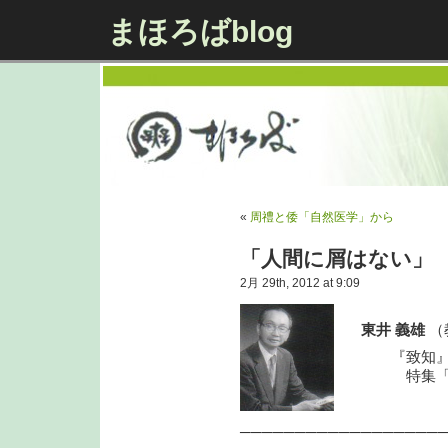
まほろばblog
«
周禮と倭「自然医学」から
「人間に屑はない」
2月 29th, 2012 at 9:09
東井 義雄
（
『致知』１
特集「花は
──────────────────