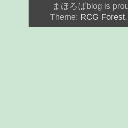
まほろばblog is prou
Theme:
RCG Forest