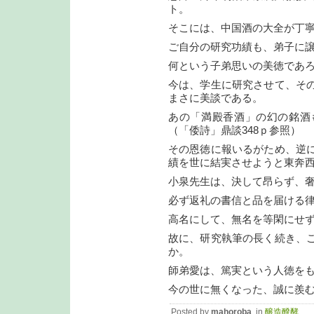
ト。
そこには、中国酒の大全が丁
ご自分の研究功績も、弟子に
何という子弟思いの美徳であ
今は、学生に研究させて、そ
まさに美談である。
あの「満殿香酒」の幻の銘酒
（「倭詩」鼎談348ｐ参照）
その恩徳に報いるがため、逆
績を世に結実させようと東奔
小泉先生は、決して昂らず、
必ず返礼の書信と品を届ける
高名にして、無名を等閑にせ
故に、研究執筆の長く続き、
か。
師弟愛は、篤実という人徳を
今の世に無くなった、誠に羨
Posted by
mahoroba
, in
醸造醗酵