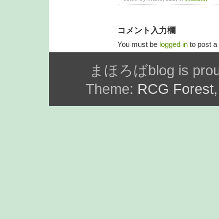
コメント入力欄
You must be
logged in
to post 
まほろばblog is prou
Theme:
RCG Forest