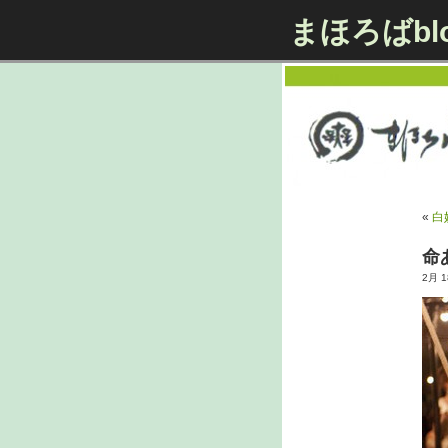
まほろばbl
«
白
命
2月 18