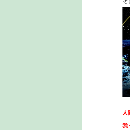
そ
人
我