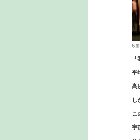
映画
「
平
高
し
こ
宇