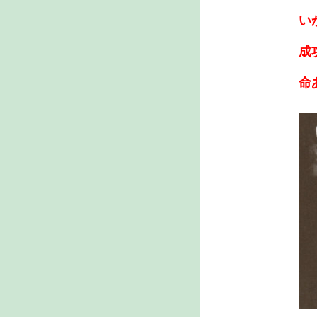
い
成
命