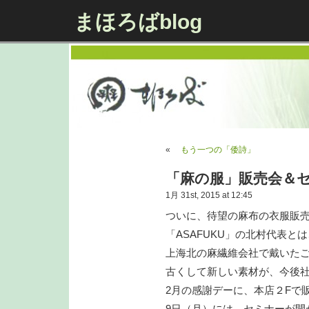
まほろばblog
«
もう一つの「倭詩」
「麻の服」販売会＆セミナ
1月 31st, 2015 at 12:45
ついに、待望の麻布の衣服販
「ASAFUKU」の北村代表
上海北の麻繊維会社で戴いた
古くして新しい素材が、今後
2月の感謝デーに、本店２Fで
9日（月）には、セミナーが開