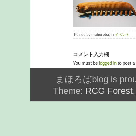
Posted by
mahoroba
, in
イベント
コメント入力欄
You must be
logged in
to post 
まほろばblog is prou
Theme:
RCG Forest