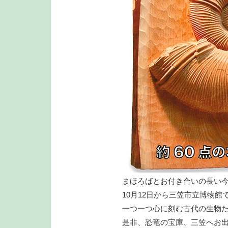
まほろばとお付き合いの長い
10月12日から三笠市立博物
一つ一つ心に刻む古代の生物
是非、恐竜の宝庫、三笠へお