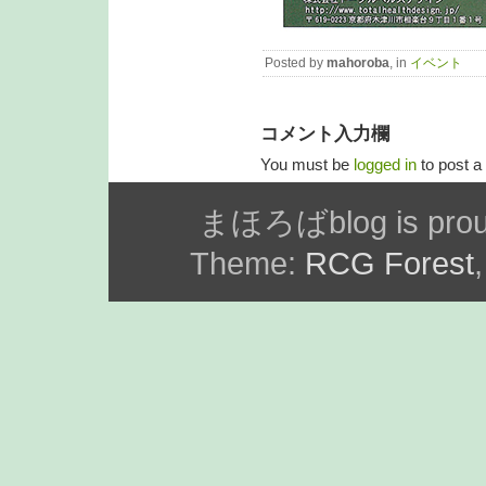
Posted by
mahoroba
, in
イベント
コメント入力欄
You must be
logged in
to post 
まほろばblog is prou
Theme:
RCG Forest