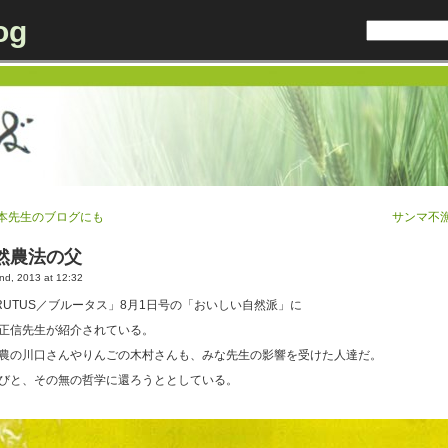
og
本先生のブログにも
サンマ不
然農法の父
d, 2013 at 12:32
RUTUS／ブルータス」8月1日号の「おいしい自然派」に
正信先生が紹介されている。
農の川口さんやりんごの木村さんも、みな先生の影響を受けた人達だ。
びと、その無の哲学に還ろうととしている。