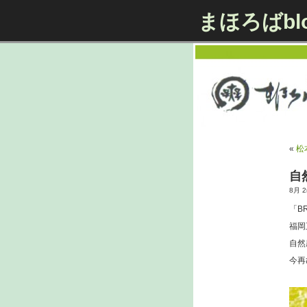
まほろばbl
«
松
自
8月 2n
「B
福岡
自然
今再