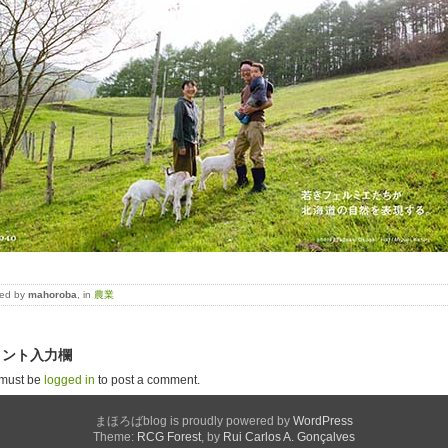
ted by
mahoroba
, in
農業
メント入力欄
must be
logged in
to post a comment.
まほろばblog is proudly powered by
WordPress
Theme:
RCG Forest
, by
Rui Carlos A. Gonçalves