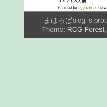
コメント入力欄
You must be
logged in
to post 
まほろばblog is prou
Theme:
RCG Forest