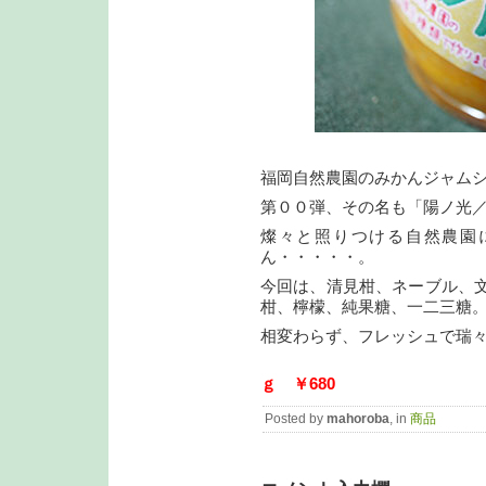
福岡自然農園のみかんジャム
第００弾、その名も「陽ノ光
燦々と照りつける自然農園
ん・・・・・。
今回は、清見柑、ネーブル、
柑、檸檬、純果糖、一二三糖
相変わらず、フレッシュで瑞
ｇ ￥680
Posted by
mahoroba
, in
商品