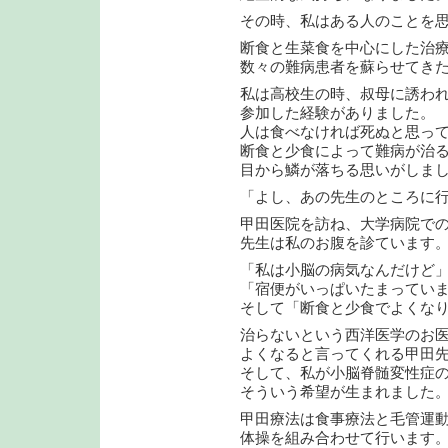
その時、私はある人のことを
断食と生菜食を中心にした治
数々の難病患者を蘇らせてき
私は高校生の時、叔母に誘わ
参加した経験がありました。
人は食べなければ死ぬと思っ
断食と少食によって難病が治
目から鱗が落ちる思いがしま
「よし、あの先生のところに
甲田医院を訪ね、大学病院で
先生は私のお腹を診ています
「私は小脳の病気なんだけど
「宿便がいっぱいたまってい
そして「断食と少食でよくな
治らないという西洋医学のお
よくなると言ってくれる甲田
そして、私が小脳脊髄変性症
そういう希望が生まれました
甲田療法は食事療法と毛管運
体操を組み合わせて行います