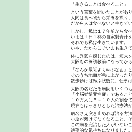
「生きることは食べること」
という言葉を聞いたことがあ
人間は食べ物から栄養を摂り
だから人は食べないと生きて
しかし、私は１７年前から食
いまは１日１杯の自家製青汁
それでも私は生きています。
いや、だからこそいまも生き
体に異変を感じたのは、短大
大阪府の養護教諭になってか
「なんか最近よく転ぶなぁ」
そのうち地面が急に上がった
数歩歩けば転ぶ状態に。仕事
大阪の名だたる病院をいくつ
「小脳脊髄変性症」であるこ
１０万人に５～１０人の割合
現在もはっきりとした治療法
病名さえ突き止めれば治る方
小脳が溶けてなくなること、
この病を完治した人がいない
絶望的な気持ちになりました