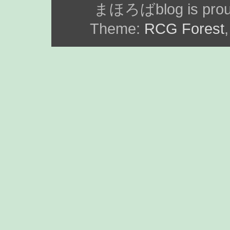
まほろばblog is prou
Theme:
RCG Forest