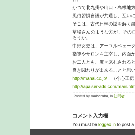
かつて北九州や山口・島根地
風俗習慣言語が共通し、互い
そこは、古代日韓の謎を解く
草場さんのような方が、その
ろうか。
中野女史は、アーユルベェー
指導やサロンを主宰し、内面
お二人とも、度々来札される
良き関わりが出来ることと思
http://manai.co.jp/
（今心工房
http://apaiser-ads.com/main.htm
Posted by
mahoroba
, in
訪問者
コメント入力欄
You must be
logged in
to post 