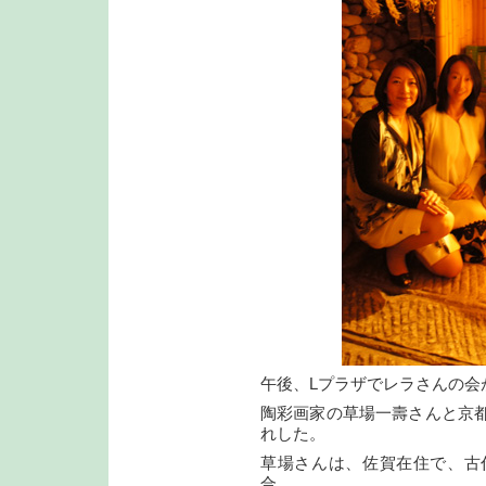
午後、Lプラザでレラさんの会
陶彩画家の草場一壽さんと京
れした。
草場さんは、佐賀在住で、古
合。