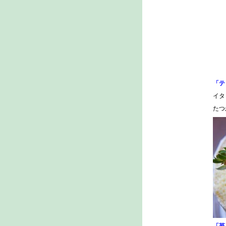
「テ
イタ
たつ