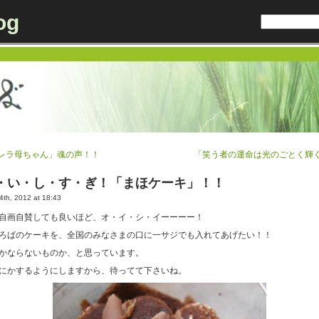
og
レラ母ちゃん」魂の声！！
「笑う者の運命は光のごとく輝
・い・し・す・ぎ！「まほケーキ」！！
th, 2012 at 18:43
自画自賛しても良いほど、オ・イ・シ・イーーーー！
ろばのケーキを、全国のみなさまの口に一サジでも入れてあげたい！！
かならないものか、と思っています。
にかするようにしますから、待ってて下さいね。