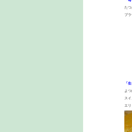
「
たつ
ブラ
「生
よつ
スイ
エリ