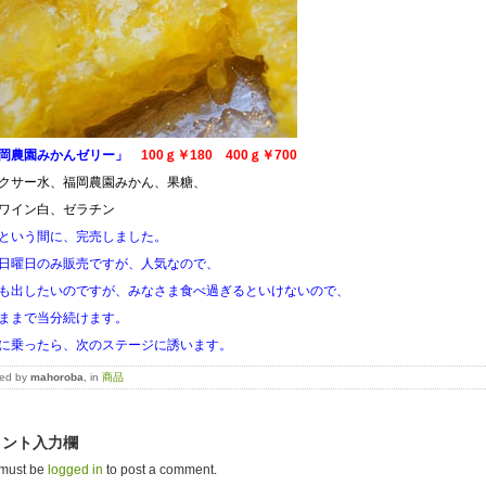
岡農園みかんゼリー」
100ｇ￥180 400ｇ￥700
クサー水、福岡農園みかん、果糖、
ワイン白、ゼラチン
という間に、完売しました。
日曜日のみ販売ですが、人気なので、
も出したいのですが、みなさま食べ過ぎるといけないので、
ままで当分続けます。
に乗ったら、次のステージに誘います。
ted by
mahoroba
, in
商品
メント入力欄
must be
logged in
to post a comment.