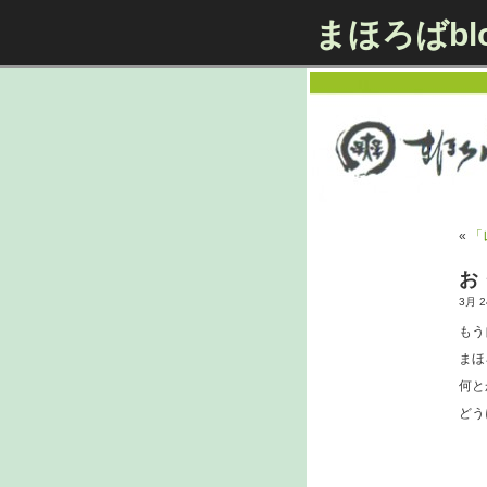
まほろばbl
«
「
お
3月 24
もう
まほ
何と
どう