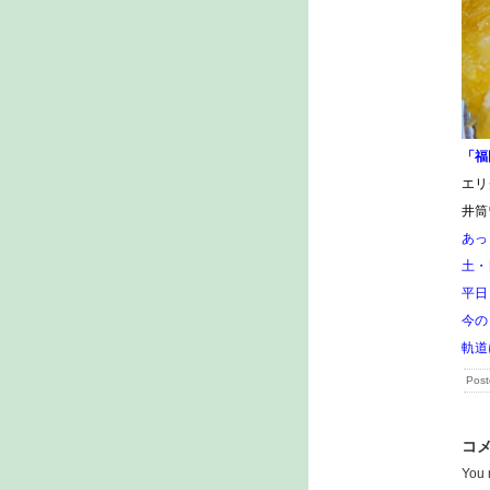
「福
エリ
井筒
あっ
土・
平日
今の
軌道
Pos
コ
You 