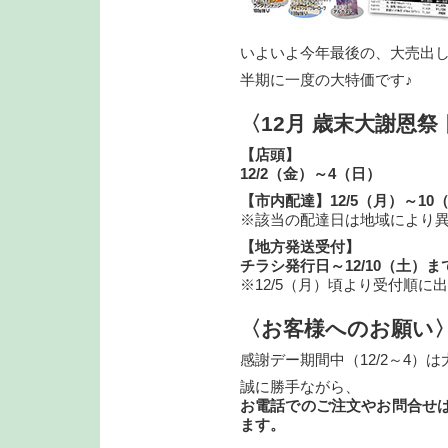
いよいよ今年最後の、大売出
半期に一度の大特価です♪
〈12月 歳末大謝恩祭
【店頭】
12/2（金）～4（日）
【市内配達】12/5（月）～1
※該当の配達日は地域により
【地方発送受付】
チラシ発行日～12/10（土）ま
※12/5（月）頃より受付順に
〈お客様へのお願い
感謝デー期間中（12/2～4）
誠に勝手ながら、
お電話でのご注文やお問合せ
ます。