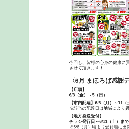
今回も、皆様の心身の健康に
させて頂きます！
〈6月 まほろば感謝デ
【店頭】
6/3（金）～5（日）
【市内配達】6/6（月）～11
※該当の配達日は地域により
【地方発送受付】
チラシ発行日～6/11（土）まで
※6/6（月）頃より受付順に