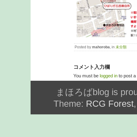
Posted by
mahoroba
, in
未分類
コメント入力欄
You must be
logged in
to post 
まほろばblog is prou
Theme:
RCG Forest