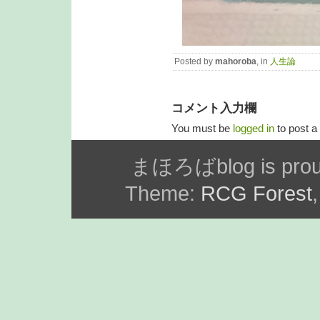
Posted by
mahoroba
, in
人生論
コメント入力欄
You must be
logged in
to post 
まほろばblog is prou
Theme:
RCG Forest