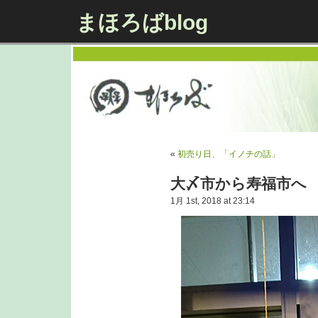
まほろばblog
«
初売り日、「イノチの話」
大〆市から寿福市へ
1月 1st, 2018 at 23:14