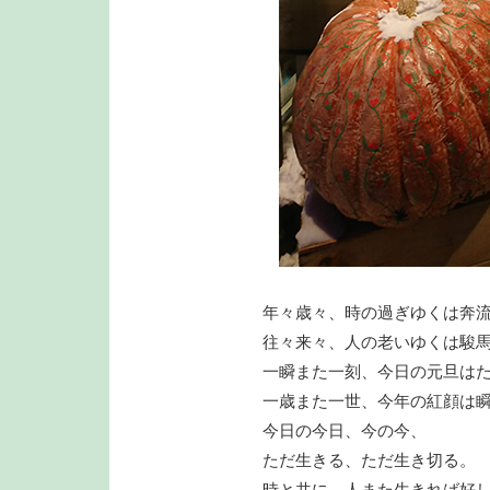
年々歳々、時の過ぎゆくは奔
往々来々、人の老いゆくは駿
一瞬また一刻、今日の元旦は
一歳また一世、今年の紅顔は
今日の今日、今の今、
ただ生きる、ただ生き切る。
時と共に、人また生きれば好