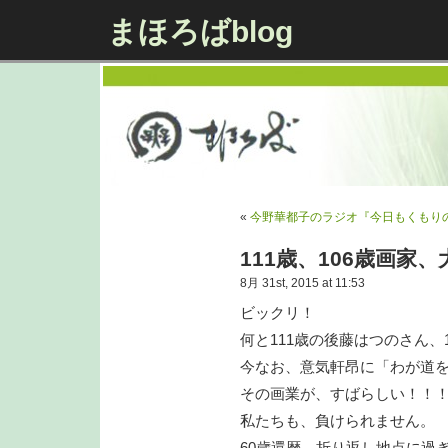
まほろばblog
«
今野華都子のラジオ『今日もくもり
111歳、106歳画家
8月 31st, 2015 at 11:53
ビックリ！
何と111歳の後藤はつのさん、
今なお、意気軒昂に「わが道
その画業が、すばらしい！！
私たちも、負けられません。
60歳還暦、折り返し地点に過