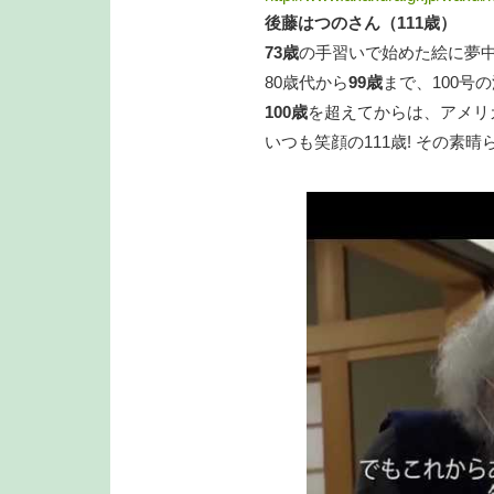
後藤はつのさん（111歳）
73歳
の手習いで始めた絵に夢
80歳代から
99歳
まで、100号
100歳
を超えてからは、アメリ
いつも笑顔の111歳! その素