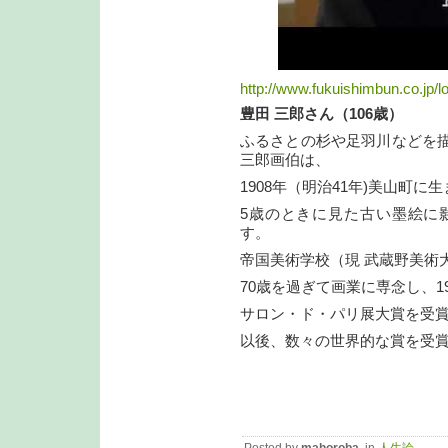
http://www.fukuishimbun.co.jp/
豊田 三郎
さん（106歳）
ふるさとの杉や足羽川などを
三郎画伯は、
1908年（明治41年)美山町に
5歳のときに見た古い墨絵に
す。
帝国美術学校（現 武蔵野美術
70歳を過ぎて画業に専念し、1
サロン・ド・パリ展大賞を受
以後、数々の世界的な賞を受