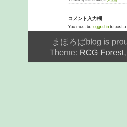
Posted by
mahoroba
, in
人生論
コメント入力欄
You must be
logged in
to post 
まほろばblog is prou
Theme:
RCG Forest