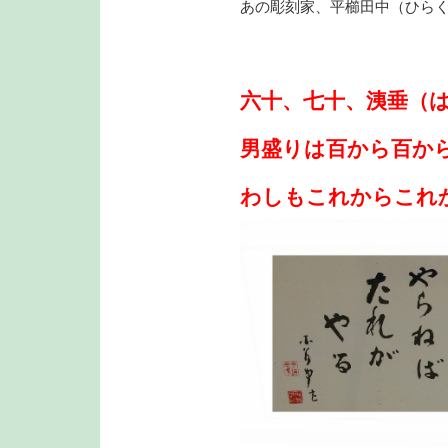
あの彫刻家、平櫛田中（ひら
六十、七十、洟垂（
男盛りは百から百か
わしもこれからこれ