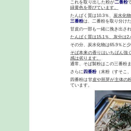
これを取り出した粉が
二番粉
緑黄色を帯びています。
たんぱく質は10.3％、
炭水化物は
三番粉
は、二番粉を取り分け
甘皮の一部も一緒に挽き出さ
たんぱく質は15.1％、灰分は2.
その分、炭水化物は65.9％と
そば本来の香りはいちばん強
感は劣ります。
通常、そば製粉はこの三番粉
さらに
四番粉
（末粉（すそこ
四番粉は甘
皮や胚芽が主体の
ています。