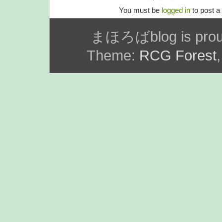
You must be
logged in
to post 
まほろばblog is prou
Theme:
RCG Forest