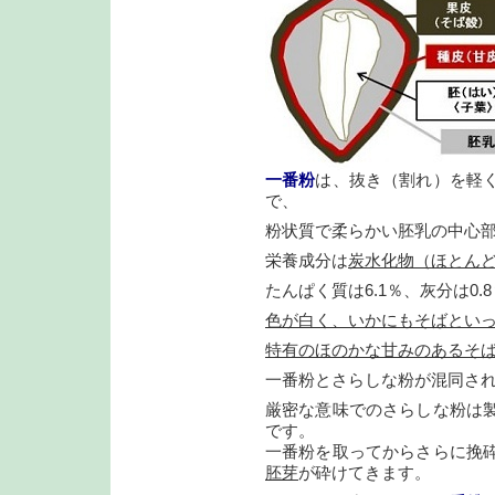
一番粉
は、抜き（割れ）を軽
で、
粉状質で柔らかい胚乳の中心
栄養成分は
炭水化物（ほとんど
たんぱく質は6.1％、灰分は0
色が白く、いかにもそばとい
特有のほのかな甘みのあるそ
一番粉とさらしな粉が混同さ
厳密な意味でのさらしな粉は
です。
一番粉を取ってからさらに挽
胚芽
が砕けてきます。