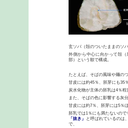
玄ソバ（殻のついたままのソ
外側から中心に向かって殻（
部）という順で構成。
たとえば、そばの風味や麺の
甘皮には約45％、胚芽にも3
炭水化物が主体の胚乳は4％程
また、そばの色に影響する灰
甘皮には約7％、胚芽には5％
胚乳では1％にも満たないので
「抜き」
と呼ばれているのは
で、