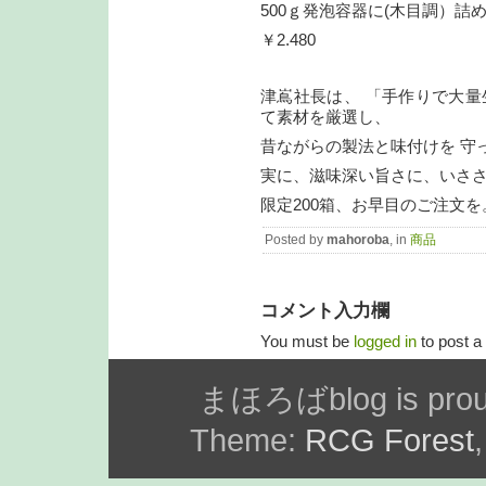
500ｇ発泡容器に(木目調）詰
￥2.480
津嶌社長は、 「手作りで大量
て素材を厳選し、
昔ながらの製法と味付けを 守
実に、滋味深い旨さに、いさ
限定200箱、お早目のご注文を
Posted by
mahoroba
, in
商品
コメント入力欄
You must be
logged in
to post 
まほろばblog is prou
Theme:
RCG Forest