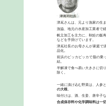
津嶌さんは、元より漁家の生
漁協、地元の水産加工業者で
帆立加工を主力に、秋鮭の飯寿
などを手掛けています。
津嶌社長のお母さんが家庭で
品化。
前浜のピッカピッカで脂の乗
結。
半解凍で食べ易い大きさに切り
除く。
一緒に漬け込む野菜は、人参
の大根
。
味付けは、酒、生姜、唐辛子
合成保存料や化学調味料は一切