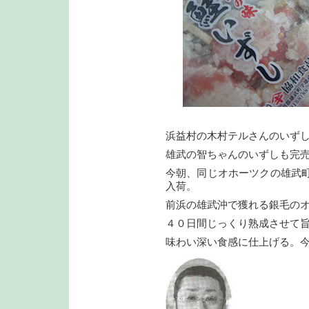
浜益村の木村テルさんのいず
雄武の智ちゃんのいずしも完
今朝、同じオホーツクの雄武
入荷。
前浜の雄武沖で獲れる銀毛の
４０日間じっくり熟成させて
味わい深い食感に仕上げる。