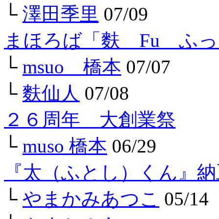
└
澤田季里
07/09
まほろば「麩 Fu ふ
└
msuo 橋本
07/07
└
麩仙人
07/08
２６周年 大創業祭
└
muso 橋本
06/29
『太（ふとし）くん』納
└
やまかみあつこ
05/14