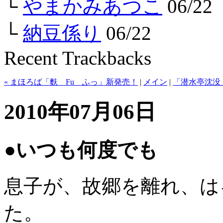
└
やまかみあつこ
06/22
└
納豆係り
06/22
Recent Trackbacks
« まほろば「麩 Fu ふっ」新発売！
|
メイン
|
「潜水亭沈没
2010年07月06日
●いつも何度でも
息子が、故郷を離れ、は
た。