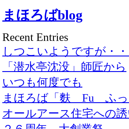
まほろばblog
Recent Entries
しつこいようですが・・
「潜水亭沈没」師匠から
いつも何度でも
まほろば「麩 Fu ふ
オールアース住宅への誘
２６周年 大創業祭